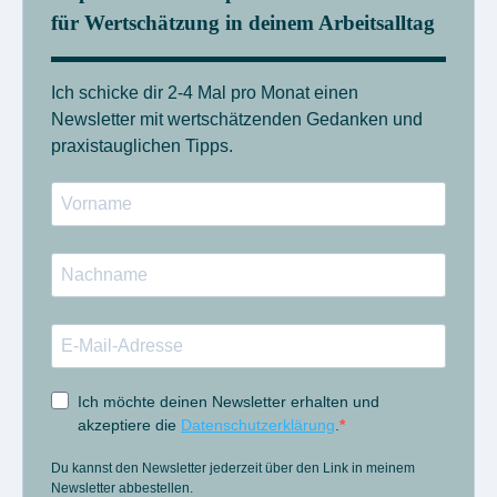
für Wertschätzung in deinem Arbeitsalltag
Ich schicke dir 2-4 Mal pro Monat einen
Newsletter mit wertschätzenden Gedanken und
praxistauglichen Tipps.
Ich möchte deinen Newsletter erhalten und
akzeptiere die
Datenschutzerklärung
.
Du kannst den Newsletter jederzeit über den Link in meinem
Newsletter abbestellen.